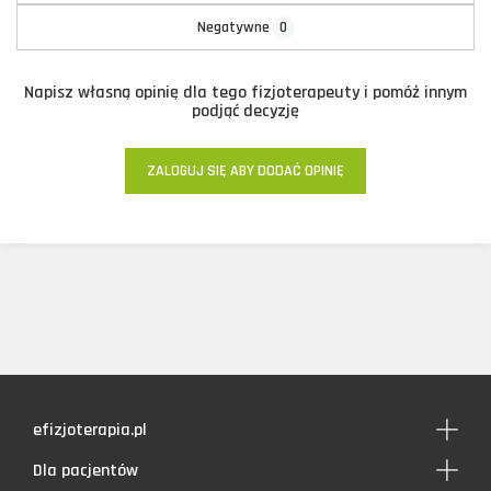
0
Negatywne
Napisz własną opinię dla tego fizjoterapeuty i pomóż innym
podjąć decyzję
ZALOGUJ SIĘ ABY DODAĆ OPINIĘ
efizjoterapia.pl
Dla pacjentów