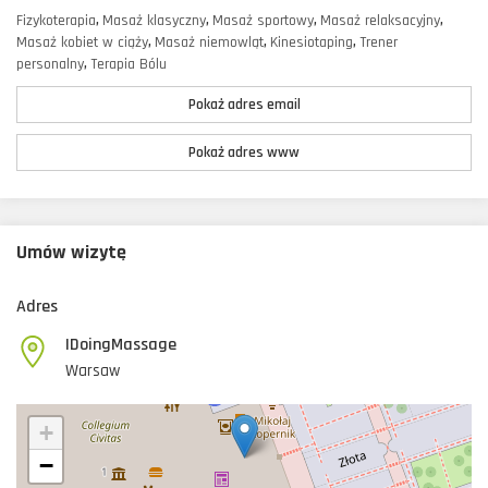
Fizykoterapia
,
Masaż klasyczny
,
Masaż sportowy
,
Masaż relaksacyjny
,
Masaż kobiet w ciąży
,
Masaż niemowląt
,
Kinesiotaping
,
Trener
personalny
,
Terapia Bólu
Pokaż adres email
Pokaż adres www
Umów wizytę
Adres
IDoingMassage
Warsaw
+
−