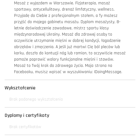
Masaż z wyjazdem w Warszawie. Fizjoterapia, masaż
sportowy, antycellulitowy, drenaż limfatyczny, wellness.
Przyjadę do Ciebie z profesjonalnym stołem, a Ty możesz
przyjść do mojego gabinetu masażu. Dyplom masażysty, 8-
letnie doświadczenie zawodowe, mistrz sportu klasy
międzynarodowej Ukrainy. Masaż dla zdrowej osoby to
oczywiście utrzymanie mięśni w dobrej kondycji, łagodzenie
obrzęków i zmęczenia. A jeśli już martwi Cię ból pleców lub
karku, doszło do kontuzji nóg lub ramion, to oczywiście masaż
pomoże poprawić walory funkcjonalne mięśni i stawów.
Masaż to Twój krok do zdrowego życia. Moja strona na
Facebooku, musisz wpisać w wyszukiwaniu: IDoingMassage.
Wykształcenie
Brak podanego wykształcenia
Dyplomy i certyfikaty
Brak certyfikatów