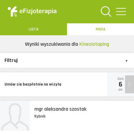
Toggle
navigation
LISTA
MAPA
Wyniki wyszukiwania dla
Kinesiotaping
Filtruj
+
Dziś
6
Umów się bezpłatnie na wizytę
sie
mgr aleksandra szostak
Rybnik