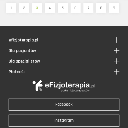
1
2
3
4
5
6
7
8
9
efizjoterapia.pl
Dla pacjentów
Dla specjalistów
Płatności
Facebook
Instagram