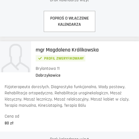
Brak kalendarza wizyt
POPROŚ O WŁĄCZENIE
KALENDARZA
mgr Magdalena Królikowska
PROFIL ZWERYFIKOWANY
Brylantowa 11
Dobrzykowice
Fizjoterapeuta dorosłych, Diagnostyka funkcjonalna, Wady postawy,
Rehabilitacja ortopedyczna, Rehabilitacja uroginekologiczn, Masaż
klasyczny, Masaż leczniczy, Masaż relaksacyjny, Masaż kobiet w ciąży,
Terapia manualna, Kinesiotaping, Terapia Bólu
Cena od
80 zł