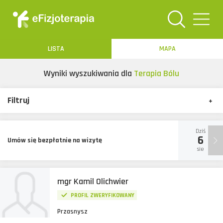
Toggle
navigation
LISTA
MAPA
Wyniki wyszukiwania dla
Terapia Bólu
Filtruj
+
Dziś
6
Umów się bezpłatnie na wizytę
sie
mgr Kamil Olichwier
PROFIL ZWERYFIKOWANY
Przasnysz