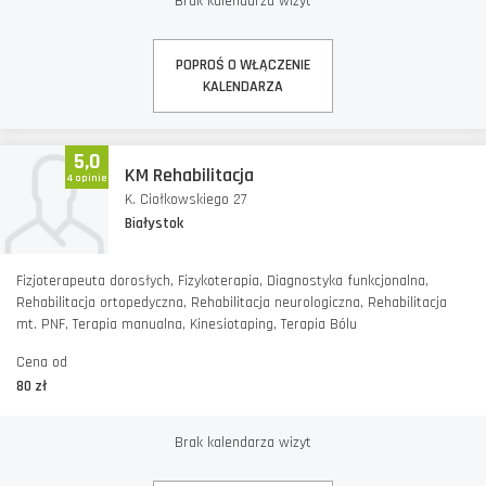
Brak kalendarza wizyt
POPROŚ O WŁĄCZENIE
KALENDARZA
5,0
KM Rehabilitacja
4 opinie
K. Ciołkowskiego 27
Białystok
Fizjoterapeuta dorosłych, Fizykoterapia, Diagnostyka funkcjonalna,
Rehabilitacja ortopedyczna, Rehabilitacja neurologiczna, Rehabilitacja
mt. PNF, Terapia manualna, Kinesiotaping, Terapia Bólu
Cena od
80 zł
Brak kalendarza wizyt