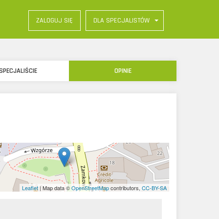
DLA SPECJALISTÓW
ZALOGUJ SIĘ
SPECJALIŚCIE
OPINIE
Leaflet
| Map data ©
OpenStreetMap
contributors,
CC-BY-SA