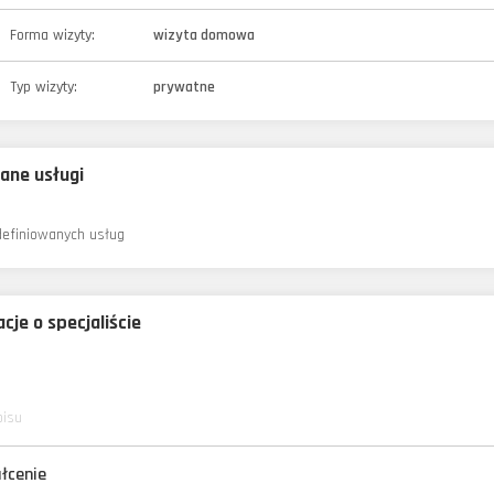
Forma wizyty:
wizyta domowa
Typ wizyty:
prywatne
ane usługi
definiowanych usług
cje o specjaliście
pisu
łcenie