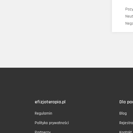
Poz
Neut
Neg
efizjoterapia.pl
Dla pa
Regulamin
Blog
Polityka prywatności
Rejestra
Partnerzy
Kontakt