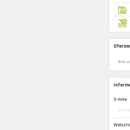
Oferow
Brak z
Informa
O mnie
Brak o
Wykszta