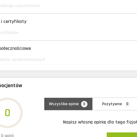
odanego wykształcenia
i certyfikaty
ertyfikatów
połecznościowe
ediów społecznościowych
 pacjentów
0
0
Wszystkie opinie
Pozytywne
0
Napisz własną opinię dla tego fizj
0 opinii