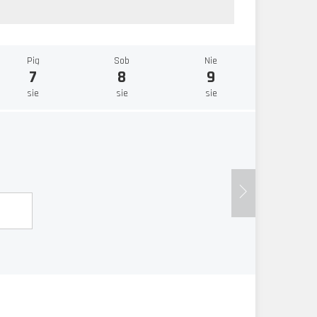
Pią
Sob
Nie
7
8
9
sie
sie
sie