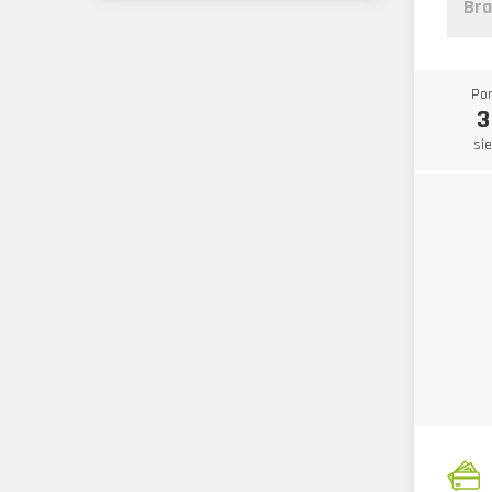
Bra
Po
3
si