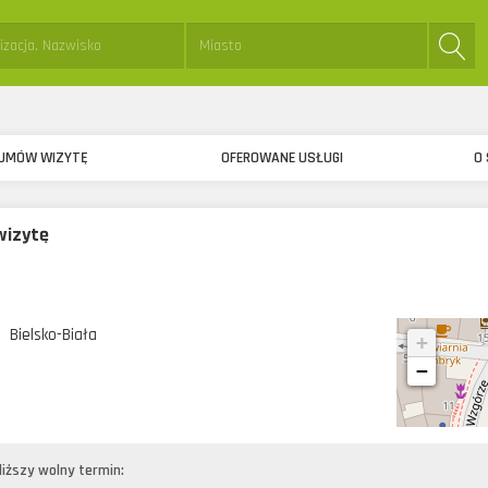
sta:
Miejsce:
UMÓW WIZYTĘ
OFEROWANE USŁUGI
O 
izytę
Bielsko-Biała
+
−
liższy wolny termin: