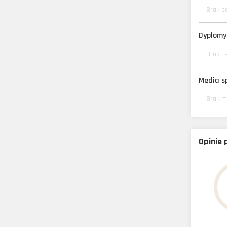
Brak p
Dyplomy 
Brak c
Media s
Brak m
Opinie