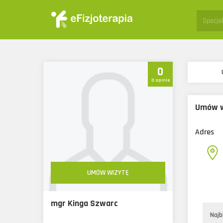
Specjali
0
0 opinie
Umów w
Adres
UMÓW WIZYTĘ
mgr Kinga Szwarc
Najb