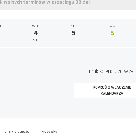
k wolnych terminów w przeciągu 90 dni.
n
Wto
Śro
Czw
4
5
6
e
sie
sie
sie
Brak kalendarza wizyt
POPROŚ O WŁĄCZENIE
KALENDARZA
Formy płatności:
gotówka