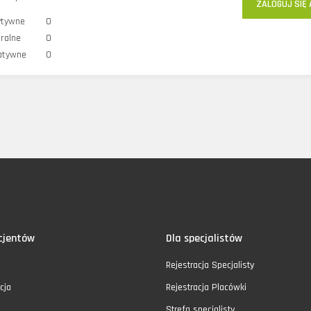
ZALOGUJ SIĘ 
ytywne
0
ralne
0
atywne
0
cjentów
Dla specjalistów
Rejestracja Specjalisty
cja
Rejestracja Placówki
Strefa specjalisty