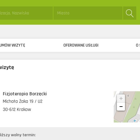
sta:
Miejsce:
UMÓW WIZYTĘ
OFEROWANE USŁUGI
O 
izytę
Fizjoterapia Borzęcki
+
Michała Żaka 19 / U2
−
30-612 Krakow
liższy wolny termin: