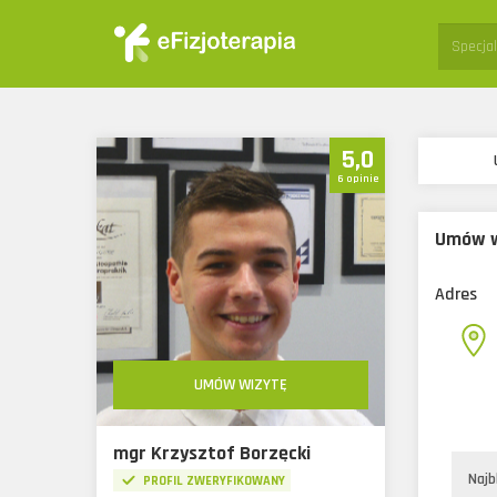
Specjali
5,0
6 opinie
Umów w
Adres
UMÓW WIZYTĘ
mgr Krzysztof Borzęcki
Najb
PROFIL ZWERYFIKOWANY