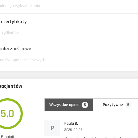
odanego wykształcenia
i certyfikaty
ertyfikatów
połecznościowe
ediów społecznościowych
 pacjentów
6
6
Wszystkie opinie
Pozytywne
5,0
Paula B.
P
2026-03-27
6 opinii