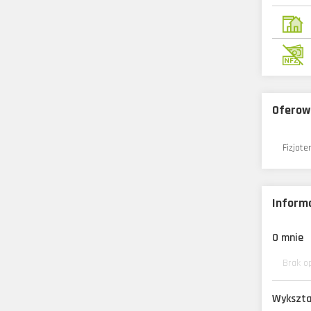
Oferow
Fizjote
Informa
O mnie
Brak o
Wykszta