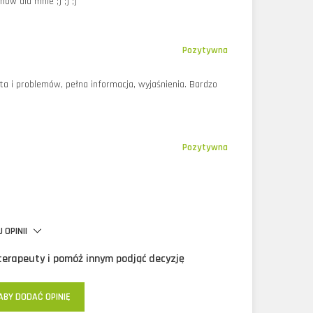
ów dla mnie ;) ;) ;)
Pozytywna
ta i problemów, pełna informacja, wyjaśnienia. Bardzo
Pozytywna
 OPINII
oterapeuty i pomóż innym podjąć decyzję
ABY DODAĆ OPINIĘ