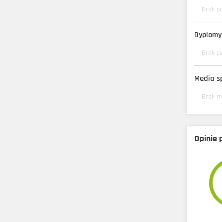
Brak p
Dyplomy 
Brak c
Media s
Brak m
Opinie