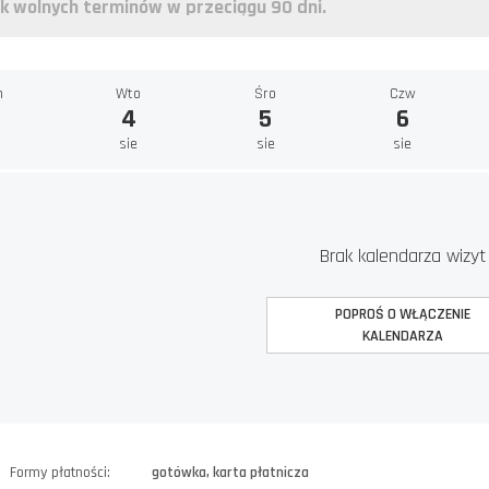
k wolnych terminów w przeciągu 90 dni.
n
Wto
Śro
Czw
4
5
6
e
sie
sie
sie
Brak kalendarza wizyt
POPROŚ O WŁĄCZENIE
KALENDARZA
Formy płatności:
gotówka, karta płatnicza