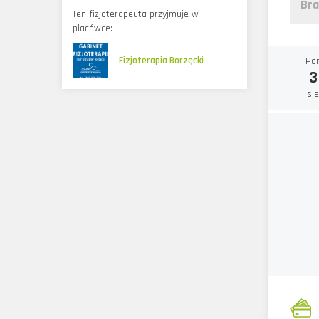
Bra
Ten fizjoterapeuta przyjmuje w
placówce:
Fizjoterapia Borzęcki
Po
3
si