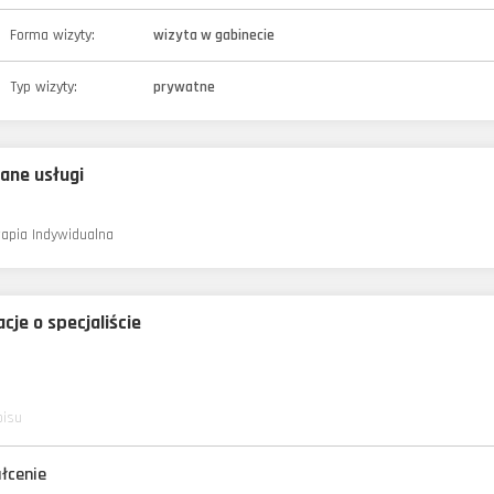
Forma wizyty:
wizyta w gabinecie
Typ wizyty:
prywatne
ane usługi
rapia Indywidualna
cje o specjaliście
pisu
łcenie