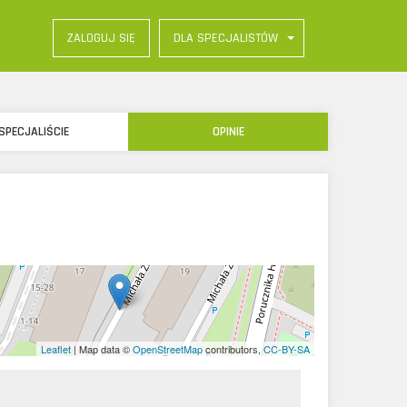
DLA SPECJALISTÓW
ZALOGUJ SIĘ
SPECJALIŚCIE
OPINIE
Leaflet
| Map data ©
OpenStreetMap
contributors,
CC-BY-SA