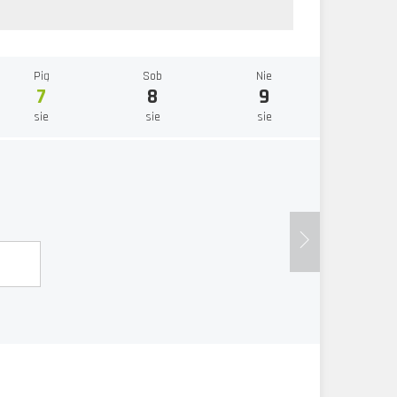
Pią
Sob
Nie
7
8
9
sie
sie
sie