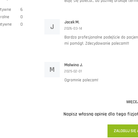
Boję się polecać, bo później brakuje termin
ytywne
6
ralne
0
Jacek M.
atywne
0
J
2026-03-14
Bardzo profesjonalne podejście do pacjen
mi pomógł. Zdecydowanie polecam!!!
Malwina J.
M
2025-02-01
Ogromnie polecam!
WIĘCEJ
Napisz własną opinię dla tego fizj
ZALOGUJ SIĘ 