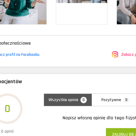
połecznościowe
cz profil na Facebooku
Zobacz p
 pacjentów
0
0
Wszystkie opinie
Pozytywne
0
Napisz własną opinię dla tego fizj
0 opinii
ZALOGUJ SIĘ 