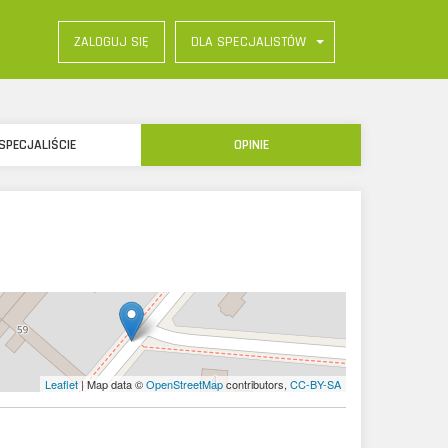
DLA SPECJALISTÓW
ZALOGUJ SIĘ
SPECJALIŚCIE
OPINIE
Leaflet
| Map data ©
OpenStreetMap
contributors,
CC-BY-SA