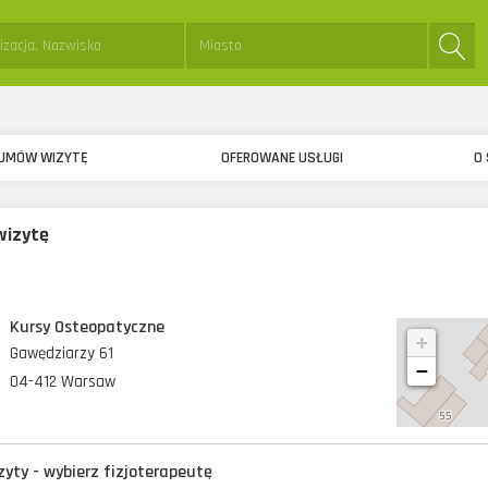
sta:
Miejsce:
UMÓW WIZYTĘ
OFEROWANE USŁUGI
O 
izytę
Kursy Osteopatyczne
+
Gawędziarzy 61
−
04-412 Warsaw
yty - wybierz fizjoterapeutę