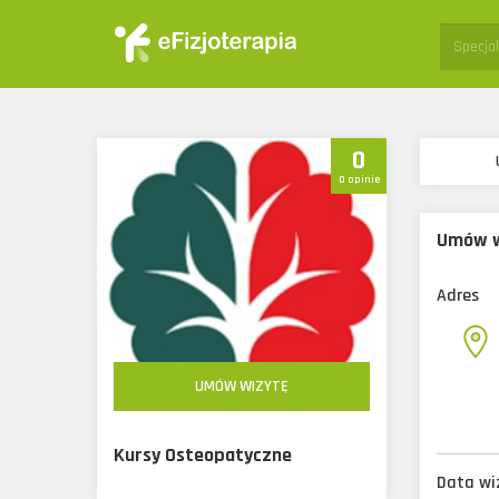
Specjali
0
0 opinie
Umów w
Adres
UMÓW WIZYTĘ
Kursy Osteopatyczne
Data wiz