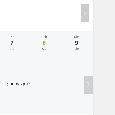
Pią
Sob
Nie
7
8
9
sie
sie
sie
 się na wizytę