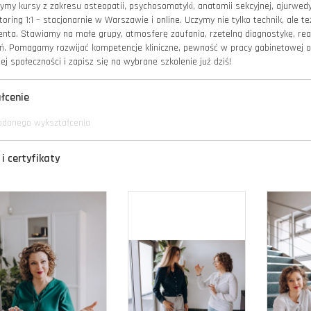
ymy kursy z zakresu osteopatii, psychosomatyki, anatomii sekcyjnej, ajurwedy
oring 1:1 – stacjonarnie w Warszawie i online. Uczymy nie tylko technik, ale te
enta. Stawiamy na małe grupy, atmosferę zaufania, rzetelną diagnostykę, real
ń. Pomagamy rozwijać kompetencje kliniczne, pewność w pracy gabinetowej or
ej społeczności i zapisz się na wybrane szkolenie już dziś!
łcenie
odanego wykształcenia
i certyfikaty