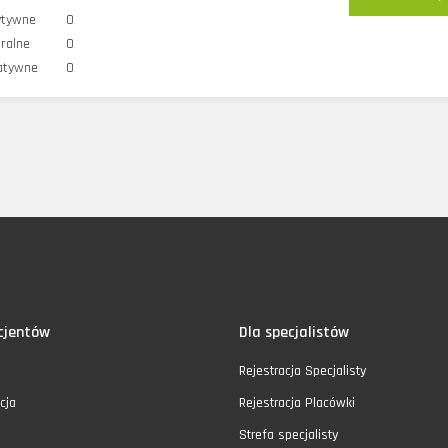
ytywne
0
ralne
0
atywne
0
cjentów
Dla specjalistów
Rejestracja Specjalisty
cja
Rejestracja Placówki
Strefa specjalisty