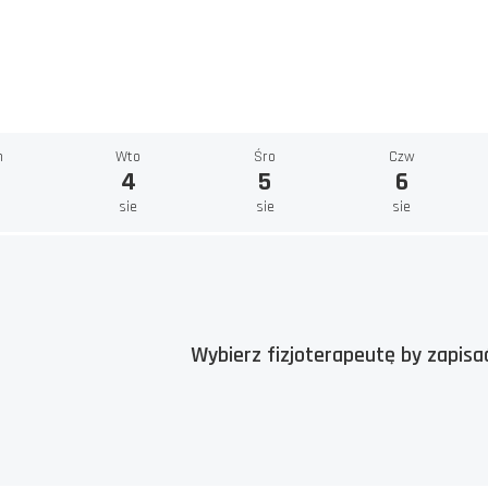
n
Wto
Śro
Czw
4
5
6
e
sie
sie
sie
Wybierz fizjoterapeutę by zapisać