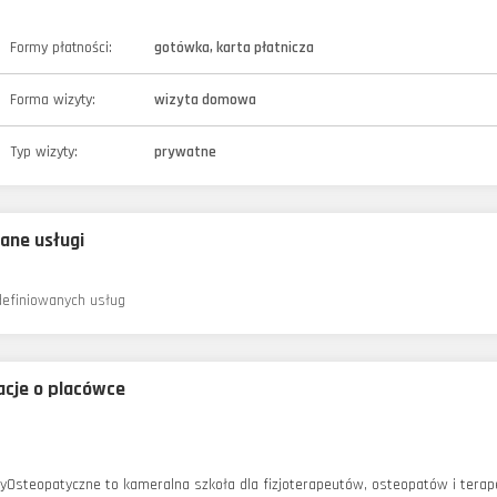
Formy płatności:
gotówka, karta płatnicza
Forma wizyty:
wizyta domowa
Typ wizyty:
prywatne
ane usługi
definiowanych usług
acje o placówce
yOsteopatyczne to kameralna szkoła dla fizjoterapeutów, osteopatów i terape