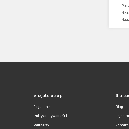
Poz
Neut
Neg
efizjoterapia.pl
Dla pa
Regulamin
Blog
Polityka prywatności
Rejestra
Partnerzy
Kontakt