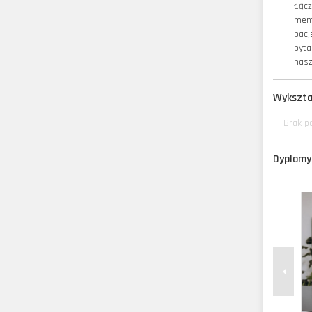
Łącz
ment
pacj
pyta
nasz
Wykszta
Brak p
Dyplomy 