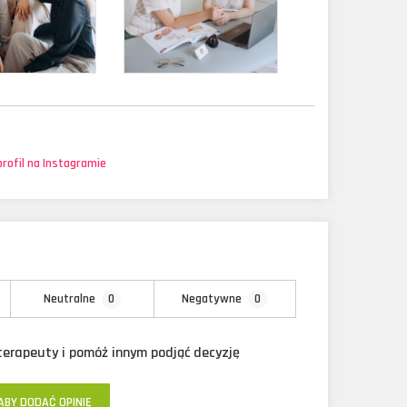
rofil na Instagramie
0
0
Neutralne
Negatywne
oterapeuty i pomóż innym podjąć decyzję
ABY DODAĆ OPINIĘ