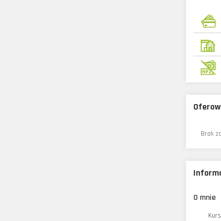
Oferow
Brak z
Inform
O mnie
Kurs