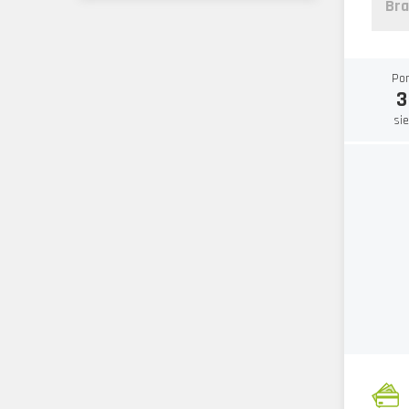
Bra
Po
3
si