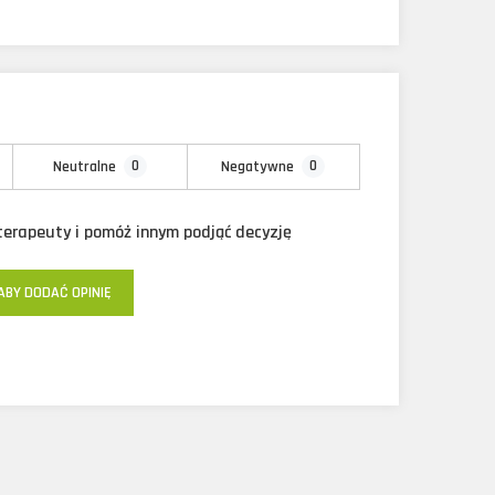
0
0
Neutralne
Negatywne
oterapeuty i pomóż innym podjąć decyzję
ABY DODAĆ OPINIĘ