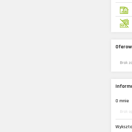
Oferow
Brak z
Informa
O mnie
Brak o
Wykszta