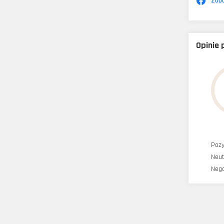
Zoba
Opinie
Poz
Neut
Neg