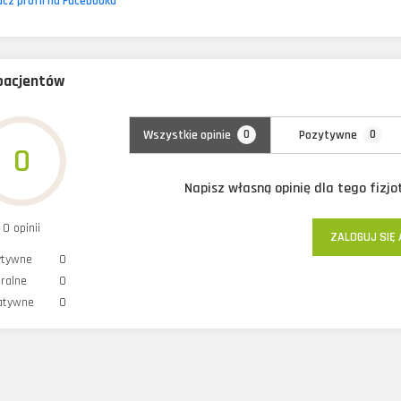
cz profil na Facebooku
 pacjentów
0
0
Wszystkie opinie
Pozytywne
0
Napisz własną opinię dla tego fizj
0 opinii
ZALOGUJ SIĘ 
ytywne
0
ralne
0
atywne
0