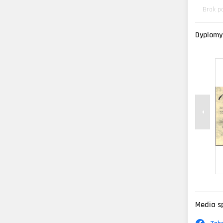
Brak p
Dyplomy 
Media s