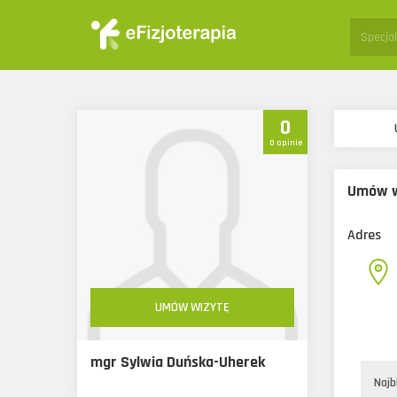
Specjali
0
0 opinie
Umów w
Adres
UMÓW WIZYTĘ
mgr Sylwia Duńska-Uherek
Najb