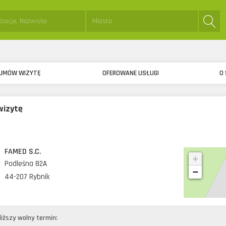
sta:
Miejsce:
UMÓW WIZYTĘ
OFEROWANE USŁUGI
O 
izytę
FAMED S.C.
+
Podleśna 82A
−
44-207 Rybnik
liższy wolny termin: