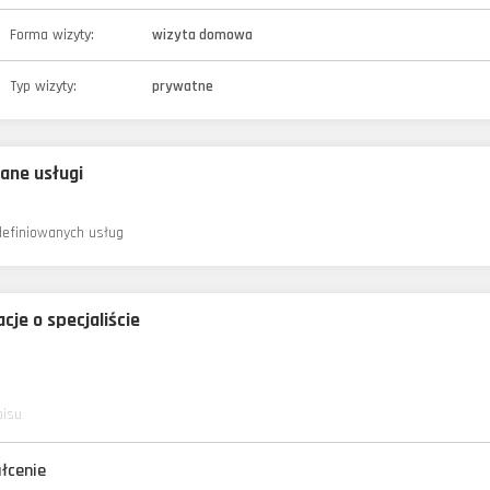
Forma wizyty:
wizyta domowa
Typ wizyty:
prywatne
ane usługi
definiowanych usług
cje o specjaliście
pisu
łcenie