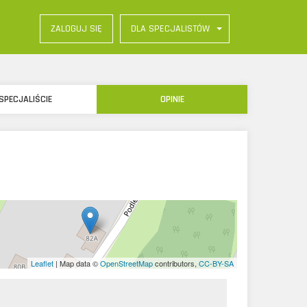
DLA SPECJALISTÓW
ZALOGUJ SIĘ
SPECJALIŚCIE
OPINIE
Leaflet
| Map data ©
OpenStreetMap
contributors,
CC-BY-SA