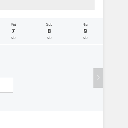
Pią
Sob
Nie
7
8
9
sie
sie
sie