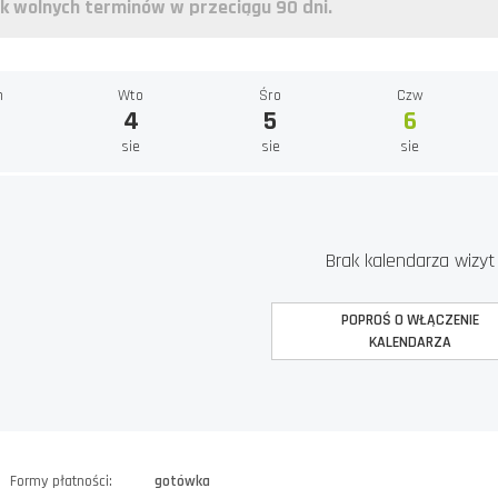
k wolnych terminów w przeciągu 90 dni.
n
Wto
Śro
Czw
4
5
6
e
sie
sie
sie
Brak kalendarza wizyt
POPROŚ O WŁĄCZENIE
KALENDARZA
Formy płatności:
gotówka