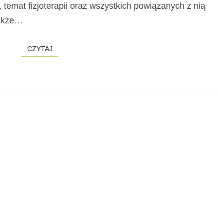
, temat fizjoterapii oraz wszystkich powiązanych z nią
K
T
 także…
Y
N
CZYTAJ
CZYTAJ
A
T
E
M
A
T
F
I
Z
J
O
T
E
R