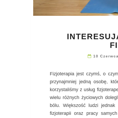
INTERESUJ
F
10 Czerwc
Fizjoterapia jest czymś, o cz
przynajmniej jedną osobę, któr
korzystaliśmy z usług fizjoter
wielu różnych życiowych doleg
bólu. Większość ludzi jednak
fizjoterapii oraz pracy samyc