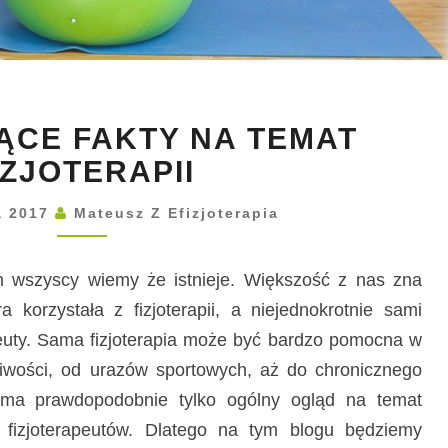
I
ĄCE FAKTY NA TEMAT
N
T
IZJOTERAPII
E
R
a 2017
Mateusz Z Efizjoterapia
E
S
ym wszyscy wiemy że istnieje. Większość z nas zna
U
a korzystała z fizjoterapii, a niejednokrotnie sami
J
Ą
apeuty. Sama fizjoterapia może być bardzo pomocna w
C
liwości, od urazów sportowych, aż do chronicznego
E
 ma prawdopodobnie tylko ogólny ogląd na temat
F
h fizjoterapeutów. Dlatego na tym blogu będziemy
A