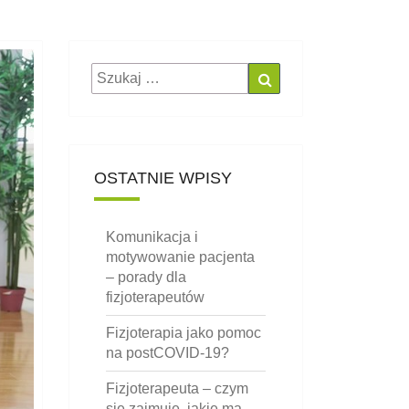
Szukaj
Szukaj
dla:
OSTATNIE WPISY
Komunikacja i
motywowanie pacjenta
– porady dla
fizjoterapeutów
Fizjoterapia jako pomoc
na postCOVID-19?
Fizjoterapeuta – czym
się zajmuje, jakie ma