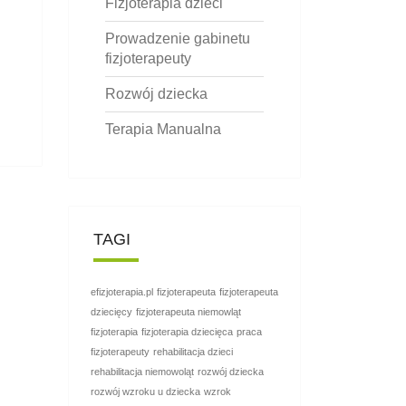
Fizjoterapia dzieci
Prowadzenie gabinetu
fizjoterapeuty
Rozwój dziecka
Terapia Manualna
TAGI
efizjoterapia.pl
fizjoterapeuta
fizjoterapeuta
dziecięcy
fizjoterapeuta niemowląt
fizjoterapia
fizjoterapia dziecięca
praca
fizjoterapeuty
rehabilitacja dzieci
rehabilitacja niemowoląt
rozwój dziecka
rozwój wzroku u dziecka
wzrok