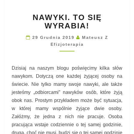
N
NAWYKI. TO SIĘ
A
W
WYRABIA!
Y
K
29 Grudnia 2019
Mateusz Z
I
Efizjoterapia
.
T
O
Dzisiaj na naszym blogu poświęcimy kilka słów
S
nawykom. Dotyczą one każdej żyjącej osoby na
I
Ę
świecie. Nie tylko mamy swoje nawyki, ale także
W
jesteśmy „odbiorcami” nawyków osób, które żyją
Y
obok nas. Prostym przykładem może być sytuacja,
R
w której mamy wspólnie żyjące dwie osoby.
A
B
Załóżmy, że jedna z nich nie pracuje. Osoba
I
pracująca wstaje codziennie o tej samej godzinie,
A
druga, choć nie musi, budzi się o tej samej godzinie