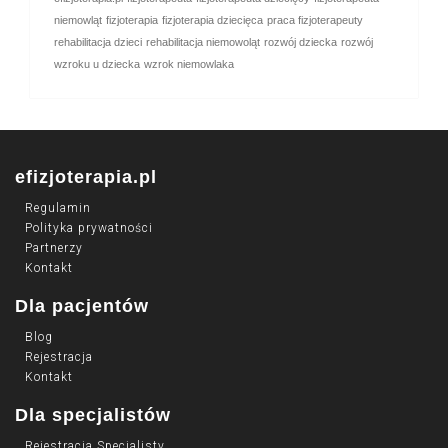
niemowląt
fizjoterapia
fizjoterapia dziecięca
praca fizjoterapeuty
rehabilitacja dzieci
rehabilitacja niemowoląt
rozwój dziecka
rozwój
wzroku u dziecka
wzrok niemowlaka
efizjoterapia.pl
Regulamin
Polityka prywatności
Partnerzy
Kontakt
Dla pacjentów
Blog
Rejestracja
Kontakt
Dla specjalistów
Rejestracja Specjalisty