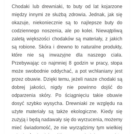
J
Chodaki lub drewniaki, to buty od lat kojarzone
O
między innymi ze służbą zdrowia. Jednak, jak się
T
E
okazuje, niekoniecznie są to najlepsze buty do
R
codziennego noszenia, ale po kolei. Niewątpliwą
A
zaletą większości chodaków są materiały, z jakich
P
są robione. Skóra i drewno to naturalne produkty,
E
U
które nie są inwazyjne dla naszego ciała.
T
Przebywając co najmniej 8 godzin w pracy, stopa
Y
może swobodnie oddychać, a pot wchłaniany jest
.
przez obuwie. Dzięki temu, jeżeli nasze chodaki są
dobrej jakości, nigdy nie powinno dojść do
odparzenia skóry. Po ściągnięciu takie obuwie
dosyć szybko wysycha. Drewniaki ze względu na
użyte materiały są także ekologiczne. Kiedy się
zużyją i będą nadawały się do wyrzucenia, możemy
mieć świadomość, że nie wyrządzimy tym wielkiej