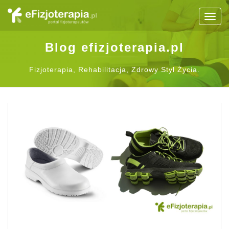
Togg
navig
Blog efizjoterapia.pl
Fizjoterapia, Rehabilitacja, Zdrowy Styl Życia.