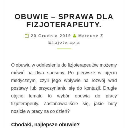
O
OBUWIE – SPRAWA DLA
B
U
FIZJOTERAPEUTY.
W
I
20 Grudnia 2019
Mateusz Z
E
Efizjoterapia
–
S
P
O obuwiu w odniesieniu do fizjoterapeutów możemy
R
mówić na dwa sposoby. Po pierwsze w ujęciu
A
W
medycznym, czyli jego wpływie na rozwój wad
A
postawy lub przyczynianiu się do kontuzji. Drugie
D
ujęcie tematu to wybór obuwia do pracy
L
fizjoterapeuty. Zastanawialiście się, jakie buty
A
F
nosicie w pracy na co dzień?
I
Z
Chodaki, najlepsze obuwie?