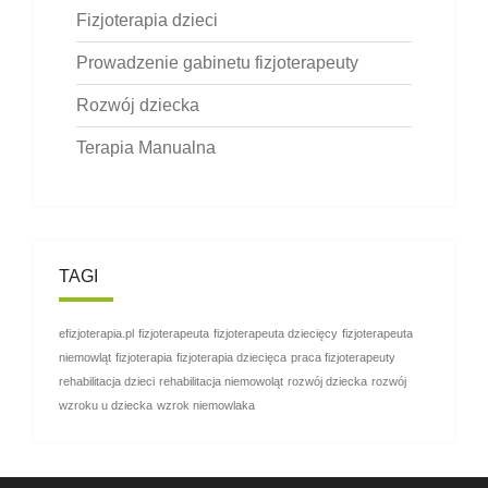
Fizjoterapia dzieci
Prowadzenie gabinetu fizjoterapeuty
Rozwój dziecka
Terapia Manualna
TAGI
efizjoterapia.pl
fizjoterapeuta
fizjoterapeuta dziecięcy
fizjoterapeuta
niemowląt
fizjoterapia
fizjoterapia dziecięca
praca fizjoterapeuty
rehabilitacja dzieci
rehabilitacja niemowoląt
rozwój dziecka
rozwój
wzroku u dziecka
wzrok niemowlaka